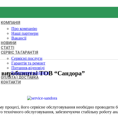
КОМПАНІЯ
Про компанію
Наші партнери
Вакансії
НОВИНИ
СТАТТІ
CЕРВІС ТА ГАРАНТІЯ
Сервісні послуги
Гарантія та ремонт
Питання-відповіді
а виробництві ТОВ “Сандора”
Електронні каталоги
ОПЛАТА І ДОСТАВКА
КОНТАКТИ
 процесі, його сервісне обслуговування необхідно проводити бе
ехнічного обслуговування, забезпечуючи стабільну роботу ана