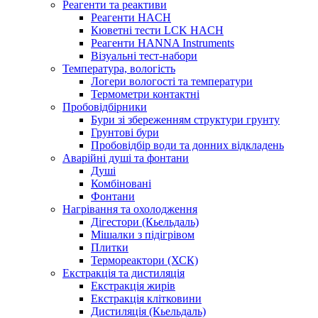
Реагенти та реактиви
Реагенти HACH
Кюветні тести LCK HACH
Реагенти HANNA Instruments
Візуальні тест-набори
Температура, вологість
Логери вологості та температури
Термометри контактні
Пробовідбірники
Бури зі збереженням структури грунту
Грунтові бури
Пробовідбір води та донних відкладень
Аварійні душі та фонтани
Душі
Комбіновані
Фонтани
Нагрівання та охолодження
Дігестори (Кьельдаль)
Мішалки з підігрівом
Плитки
Термореактори (ХСК)
Екстракція та дистиляція
Екстракція жирів
Екстракція клітковини
Дистиляція (Кьельдаль)