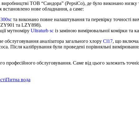
 виробництві ТОВ “Сандора” (PepsiCo), де було виконано низку 
ж встановлено нове обладнання, а саме:
300sc
та виконано повне налаштування та перевірку точності в
LZY901 та LZY898).
ації мутноміру
Ultraturb sc
із заміною вимірювальної комірки та к
не обслуговування аналізатора загального хлору
Cl17
, що включа
асоса. Після калібрування були проведені порівняльні вимірюва
о професійного обслуговування. Саме від цього залежить точніст
сті
Питна вода