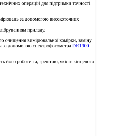
технічних операцій для підтримки точності
имірювань за допомогою високоточних
алібруванням приладу.
ло очищення вимірювальної комірки, заміну
ння за допомогою спектрофотометра
DR1900
ь його роботи та, зрештою, якість кінцевого