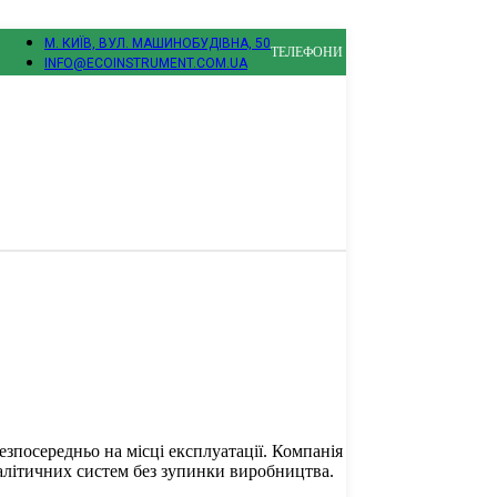
М. КИЇВ, ВУЛ. МАШИНОБУДІВНА, 50
ТЕЛЕФОНИ
INFO@ECOINSTRUMENT.COM.UA
зпосередньо на місці експлуатації. Компанія
літичних систем без зупинки виробництва.