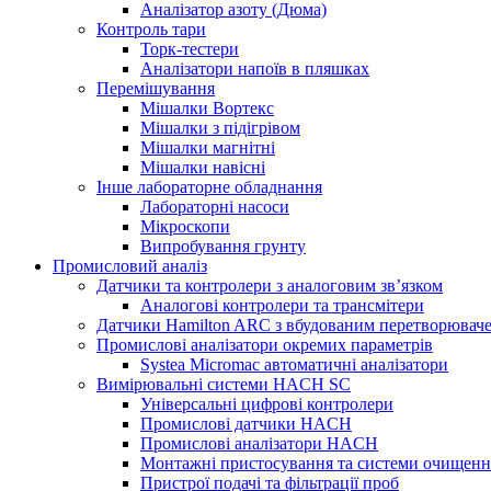
Аналізатор азоту (Дюма)
Контроль тари
Торк-тестери
Аналізатори напоїв в пляшках
Перемішування
Мішалки Вортекс
Мішалки з підігрівом
Мішалки магнітні
Мішалки навісні
Інше лабораторне обладнання
Лабораторні насоси
Мікроскопи
Випробування грунту
Промисловий аналіз
Датчики та контролери з аналоговим зв’язком
Аналогові контролери та трансмітери
Датчики Hamilton ARC з вбудованим перетворювач
Промислові аналізатори окремих параметрів
Systea Micromac автоматичні аналізатори
Вимірювальні системи HACH SC
Універсальні цифрові контролери
Промислові датчики HACH
Промислові аналізатори HACH
Монтажні пристосування та системи очищенн
Пристрої подачі та фільтрації проб