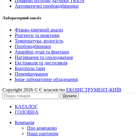
Цифрові оптичні датчики TRIOS
Автоматичні пробовідбірники
Лабораторний аналіз
Фізико-хімічний аналіз
Реагенти та реактиви
Температура, вологість
Пробовідбірники
Аварійні душі та фонтани
Нагрівання та охолодження
Екстракція та дистиляція
Контроль тари
Перемішування
Інше лабораторне обладнання
Copyright 2026 © Є власністю
ЕКОІНСТРУМЕНТ-КИЇВ
Шукати
КАТАЛОГ
ГОЛОВНА
Компанія
Про компанію
Наші партнери