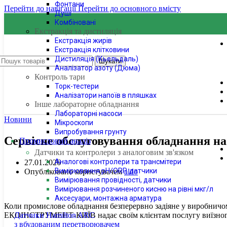
Фонтани
Перейти до навігації
Перейти до основного вмісту
Душі
Комбіновані
Екстракція та дистиляція
Екстракція жирів
Екстракція клітковини
Дистиляція (Кьельдаль)
Шукати
Аналізатор азоту (Дюма)
Контроль тари
Торк-тестери
Аналізатори напоїв в пляшках
Інше лабораторне обладнання
Лабораторні насоси
Новини
Мікроскопи
Випробування грунту
Сервісне обслуговування обладнання н
Промисловий аналіз
Датчики та контролери з аналоговим зв'язком
Аналогові контролери та трансмітери
27.01.2026
Вимірювання pH/ORP, датчики
Опубліковано користувачем
aldo
Вимірювання провідності, датчики
Вимірювання розчиненого кисню на рівні мкг/л
Аксесуари, монтажна арматура
Коли промислове обладнання безперервно задіяне у виробничому
ЕКОІНСТРУМЕНТ-КИЇВ надає своїм клієнтам послугу виїзного т
Датчики Hamilton ARC
з вбудованим перетворювачем