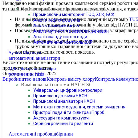
Нещодавно наші фахівці провели комплексні сервісні роботи на
та надійності контрольно-вимірювального устаткування, а тако
Промисловий аналіз окремих параметрів
Промисловий моніторинг ТОС, ХСК, БСК
На лінії вхідної води встановлено лазерний мутномір
TU5
Аналіз нафтопродуктів
формазінових стандартних розчинів у віалах від HACH (
Аналіз дезінфектантів
Проведено ремонт встановленого після лінії ультрафільтр
Аналіз мутності та завислих речовин
Аналіз складу питної води
На виході ділянки водопідготовки виконано повне сервіс
Автоматичний контроль ВХР
трубок внутрішньої гідравлічної системи та дозуючого н
для підтвердження точності показань.
Systea Micromac
автоматичні аналізатори
Високотехнологічне аналітичне обладнання потребує регулярног
продукту виробництва.
Orbisphere аналізатори
Опубліковано:
13.11.2025
розчинених газів
Виробництво напоїв
Контроль вмісту хлору
Контроль каламутно
Вимірювальні системи HACH SC
Універсальні цифрові контролери
Промислові датчики HACH
Промислові аналізатори HACH
Монтажні пристосування, системи очищення
Пристрої подачі та фільтрації проб
Аксесуари та комплектуючі
Сервісні розчини та реагенти
Автоматичні пробовідбірники