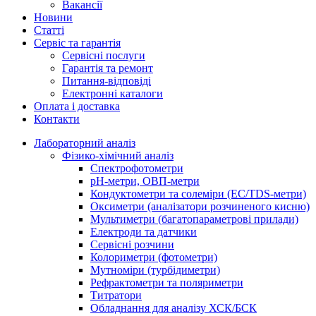
Вакансії
Новини
Статті
Cервіс та гарантія
Сервісні послуги
Гарантія та ремонт
Питання-відповіді
Електронні каталоги
Оплата і доставка
Контакти
Лабораторний аналіз
Фізико-хімічний аналіз
Спектрофотометри
pH-метри, ОВП-метри
Кондуктометри та солеміри (EC/TDS-метри)
Оксиметри (аналізатори розчиненого кисню)
Мультиметри (багатопараметрові прилади)
Електроди та датчики
Сервісні розчини
Колориметри (фотометри)
Мутноміри (турбідиметри)
Рефрактометри та поляриметри
Титратори
Обладнання для аналізу ХСК/БСК