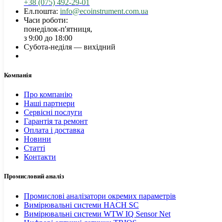
+38 (075) 492-29-01
Ел.пошта:
info@ecoinstrument.com.ua
Часи роботи:
понеділок-п'ятниця,
з 9:00 до 18:00
Субота-неділя — вихідний
Компанія
Про компанію
Наші партнери
Сервісні послуги
Гарантія та ремонт
Оплата і доставка
Новини
Статті
Контакти
Промисловий аналіз
Промислові аналізатори окремих параметрів
Вимірювальні системи HACH SC
Вимірювальні системи WTW IQ Sensor Net